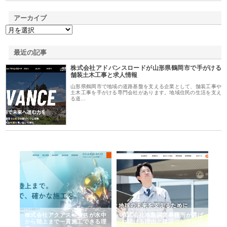
アーカイブ
最近の記事
株式会社アドバンスロードが山形県鶴岡市で手がける
舗装土木工事と求人情報
山形県鶴岡市で地域の道路基盤を支える企業として、舗装工事や
土木工事を手がける専門会社があります。地域住民の生活を支え
る道…
シー
株式会社アクアスペースが水中
株式会社地盤調査事務所が選ば
株
ム導
から陸上まで一貫施工できる理
れ続ける理由と建設コンサルの
ス