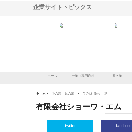
企業サイトトピックス
ＯＮＯｃｏｍｐａｎｙ
株式会社アセットイノベーショ
庭楽株式会社が知多半島
ら広域配送を実現でき
ンのワンルーム投資で始める資
と名古屋で叶える理想の
産形成と老後準備
間
ホーム
士業（専門職種）
運送業
ホーム >
小売業・販売業
>
その他_販売・卸
有限会社ショーワ・エム
twitter
facebook