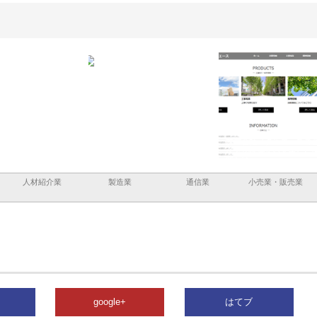
と三河
株式会社ナツハラが建設と鋲螺
株式会社メタルエースの企業サ
株式
外構空
で滋賀の暮らしを支える理由
イトが提供する充実した情報内
みを
容とは
人材紹介業
製造業
通信業
小売業・販売業
google+
はてブ