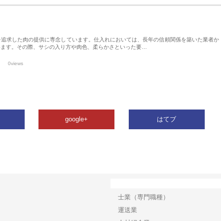
を追求した肉の提供に専念しています。仕入れにおいては、長年の信頼関係を築いた業者か
います。その際、サシの入り方や肉色、柔らかさといった要…
0views
google+
はてブ
カテゴリー
士業（専門職種）
運送業