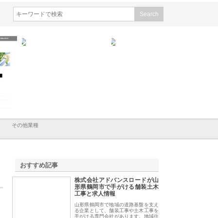
会社ＣＳＡの事業内容と強
株式会社山形道路が手がける舗
ホクシン設備株式会
徹底解説
装工事と土木技術の全容
る給排水空調消火設
績と強み
その他業種
おすすめ記事
株式会社アドバンスロードが山
1
形県鶴岡市で手がける舗装土木
工事と求人情報
山形県鶴岡市で地域の道路基盤を支え
る企業として、舗装工事や土木工事を
手がける専門会社があります。地域住