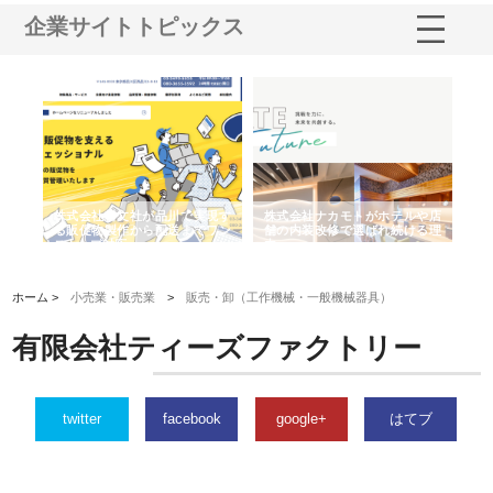
企業サイトトピックス
ノー
株式会社耕文社が品川で実現す
株式会社ナカモトがホテルや店
株
の専
る販促物製作から配送までワン
舗の内装改修で選ばれ続ける理
れ
ストップ対応
由
強
ホーム >
小売業・販売業
>
販売・卸（工作機械・一般機械器具）
有限会社ティーズファクトリー
twitter
facebook
google+
はてブ