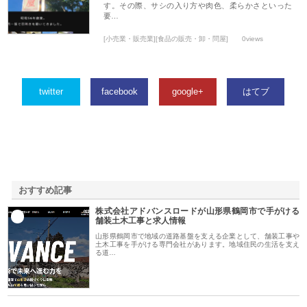
す。その際、サシの入り方や肉色、柔らかさといった
要…
[小売業・販売業][食品の販売・卸・問屋]
0views
twitter
facebook
google+
はてブ
おすすめ記事
株式会社アドバンスロードが山形県鶴岡市で手がける
1
舗装土木工事と求人情報
山形県鶴岡市で地域の道路基盤を支える企業として、舗装工事や
土木工事を手がける専門会社があります。地域住民の生活を支え
る道…