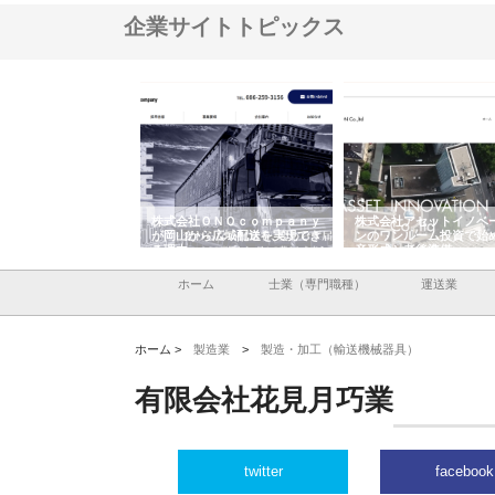
企業サイトトピックス
翔栄が草津市で担う建
株式会社ＯＮＯｃｏｍｐａｎｙ
株式会社アセットイノベ
事の現場力と信頼性
が岡山から広域配送を実現でき
ンのワンルーム投資で始
る理由
産形成と老後準備
ホーム
士業（専門職種）
運送業
ホーム >
製造業
>
製造・加工（輸送機械器具）
有限会社花見月巧業
twitter
facebook