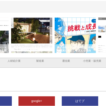
ーショ
庭楽株式会社が知多半島と三河
株式会社ナツハラが建設と鋲螺
株式
める資
と名古屋で叶える理想の外構空
で滋賀の暮らしを支える理由
イト
間
容と
人材紹介業
製造業
通信業
小売業・販売業
google+
はてブ