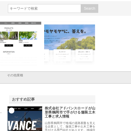
会社メタルエースの企業サ
株式会社ＣＳＡの事業内容と強
株式会社山形道路が
が提供する充実した情報内
みを徹底解説
装工事と土木技術の
は
その他業種
おすすめ記事
株式会社アドバンスロードが山
1
形県鶴岡市で手がける舗装土木
工事と求人情報
山形県鶴岡市で地域の道路基盤を支え
る企業として、舗装工事や土木工事を
手がける専門会社があります。地域住