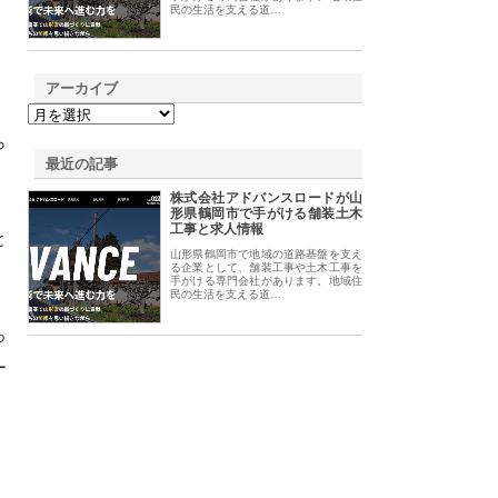
民の生活を支える道…
アーカイブ
ら
最近の記事
株式会社アドバンスロードが山
形県鶴岡市で手がける舗装土木
工事と求人情報
と
山形県鶴岡市で地域の道路基盤を支え
る企業として、舗装工事や土木工事を
手がける専門会社があります。地域住
民の生活を支える道…
っ
ー