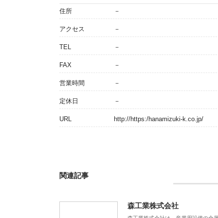
住所
－
アクセス
－
TEL
－
FAX
－
営業時間
－
定休日
－
URL
http://https:/hanamizuki-k.co.jp/
関連記事
森工業株式会社
森工業株式会社は、産業用設備の金