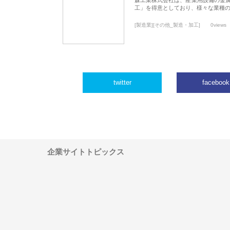
工」を得意としており、様々な業種
[製造業][その他_製造・加工]
0views
twitter
facebook
企業サイトトピックス