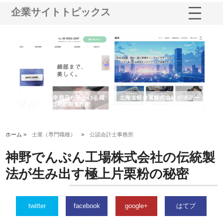
企業サイトトピックス
多摩
有限会社松幸商店が手がける織
北海道軽金属株式会社がスノー
株
工事
ネームと下げ札の製造技術
フライとテーパーブロックの専
る
用ページを新設
ス
ホーム >
士業（専門職種）
>
公認会計士事務所
神野でんぷん工場株式会社の伝統製
法が生み出す極上片栗粉の秘密
twitter
facebook
google+
はてブ