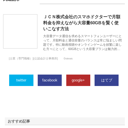
ＪＣＮ株式会社のスマホドクターで月額
料金を抑えながら大容量60GBを賢く使
いこなす方法
大容量データ通信を求めるスマートフォンユーザーにと
って、月額料金と通信容量のバランスは常に悩ましい問
題です。特に動画視聴やオンラインゲームを頻繁に楽し
む方々にとって、60GBという大容量プランは魅力的…
[士業（専門職種）][公認会計士事務所]
0views
twitter
facebook
google+
はてブ
おすすめ記事