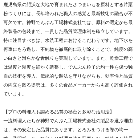
鹿児島県の肥沃な大地で育まれたさつまいもを原料とする片栗
粉づくりには、長年培われた職人の感覚と最新技術の融合が不
可欠です。神野でんぷん工場株式会社では、原料の選定から最
終製品の包装まで、一貫した品質管理体制を確立しています。
特に注目すべきは、水洗工程におけるこだわりです。地下水を
何重にもろ過し、不純物を徹底的に取り除くことで、純度の高
い白さと滑らかな舌触りを実現しています。また、乾燥工程で
は温度と湿度を細かく調整し、でんぷん粒子の均一性を保つ独
自の技術を導入。伝統的な製法を守りながらも、効率性と品質
の両立を図る姿勢は、多くの食品メーカーからも高く評価され
ています。
【プロの料理人も認める品質の秘密と多彩な活用法】
一流料理人たちが神野でんぷん工場株式会社の製品を選ぶ理由
は、その安定した品質にあります。とろみをつける際の均一