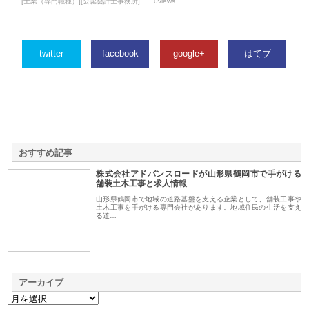
[士業（専門職種）][公認会計士事務所]
0views
twitter
facebook
google+
はてブ
おすすめ記事
株式会社アドバンスロードが山形県鶴岡市で手がける
1
舗装土木工事と求人情報
山形県鶴岡市で地域の道路基盤を支える企業として、舗装工事や
土木工事を手がける専門会社があります。地域住民の生活を支え
る道…
アーカイブ