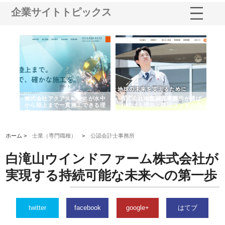
企業サイトトピックス
シー
株式会社アクアスペースが水中
株式会社地盤調査事務所が選ば
株
ム導
から陸上まで一貫施工できる理
れ続ける理由と建設コンサルの
ス
由
強み
ホーム >
士業（専門職種）
>
公認会計士事務所
白滝山ウインドファーム株式会社が
実現する持続可能な未来への第一歩
twitter
facebook
google+
はてブ