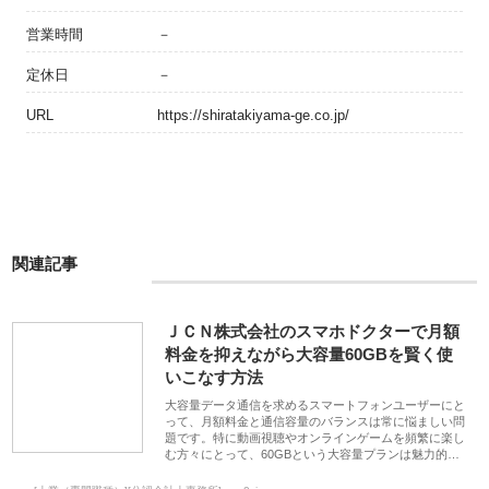
営業時間
－
定休日
－
URL
https://shiratakiyama-ge.co.jp/
関連記事
ＪＣＮ株式会社のスマホドクターで月額
料金を抑えながら大容量60GBを賢く使
いこなす方法
大容量データ通信を求めるスマートフォンユーザーにと
って、月額料金と通信容量のバランスは常に悩ましい問
題です。特に動画視聴やオンラインゲームを頻繁に楽し
む方々にとって、60GBという大容量プランは魅力的…