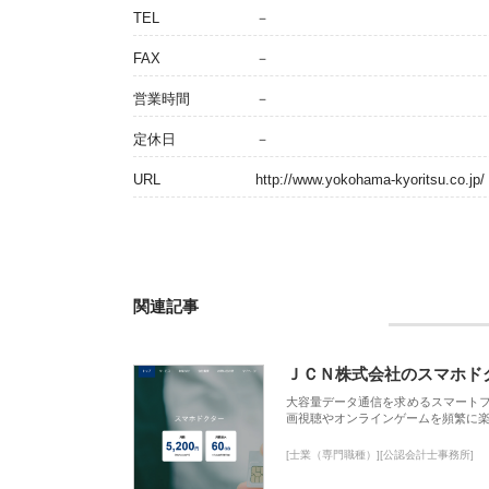
TEL
－
FAX
－
営業時間
－
定休日
－
URL
http://www.yokohama-kyoritsu.co.jp/
関連記事
ＪＣＮ株式会社のスマホド
大容量データ通信を求めるスマート
画視聴やオンラインゲームを頻繁に楽
[士業（専門職種）][公認会計士事務所]