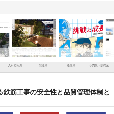
ーショ
庭楽株式会社が知多半島と三河
株式会社ナツハラが建設と鋲螺
株式
める資
と名古屋で叶える理想の外構空
で滋賀の暮らしを支える理由
イト
間
容と
人材紹介業
製造業
通信業
小売業・販売業
る鉄筋工事の安全性と品質管理体制と