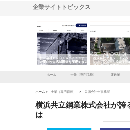
企業サイトトピックス
翔栄が草津市で担う建
株式会社ＯＮＯｃｏｍｐａｎｙ
株式会社アセットイノベ
事の現場力と信頼性
が岡山から広域配送を実現でき
ンのワンルーム投資で始
る理由
産形成と老後準備
ホーム
士業（専門職種）
運送業
ホーム >
士業（専門職種）
>
公認会計士事務所
横浜共立鋼業株式会社が誇
は