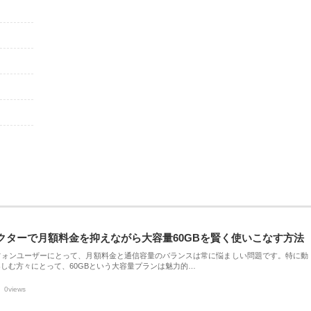
クターで月額料金を抑えながら大容量60GBを賢く使いこなす方法
フォンユーザーにとって、月額料金と通信容量のバランスは常に悩ましい問題です。特に動
しむ方々にとって、60GBという大容量プランは魅力的…
0views