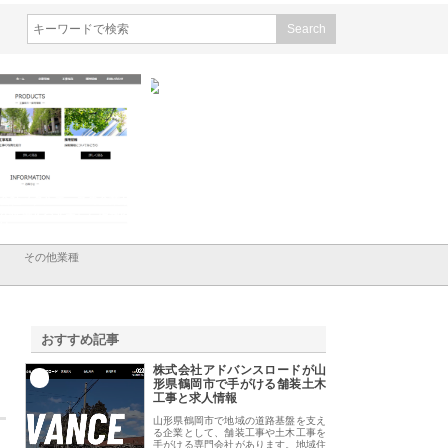
会社メタルエースの企業サ
株式会社ＣＳＡの事業内容と強
株式会社山形道路が
が提供する充実した情報内
みを徹底解説
装工事と土木技術の
は
その他業種
おすすめ記事
株式会社アドバンスロードが山
1
形県鶴岡市で手がける舗装土木
工事と求人情報
山形県鶴岡市で地域の道路基盤を支え
る企業として、舗装工事や土木工事を
手がける専門会社があります。地域住