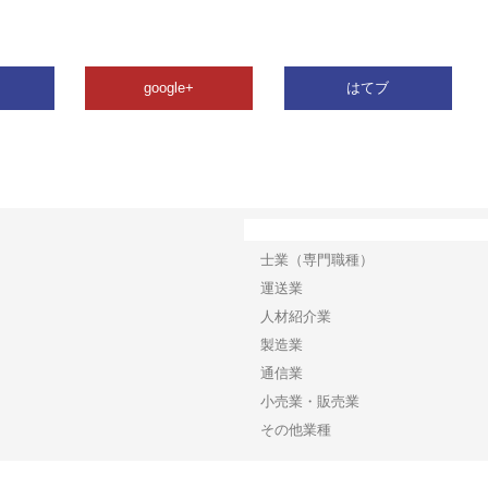
google+
はてブ
カテゴリー
士業（専門職種）
運送業
人材紹介業
製造業
通信業
小売業・販売業
その他業種
Copyright©2026【企業サイトトピックス】 All Rights reserved.