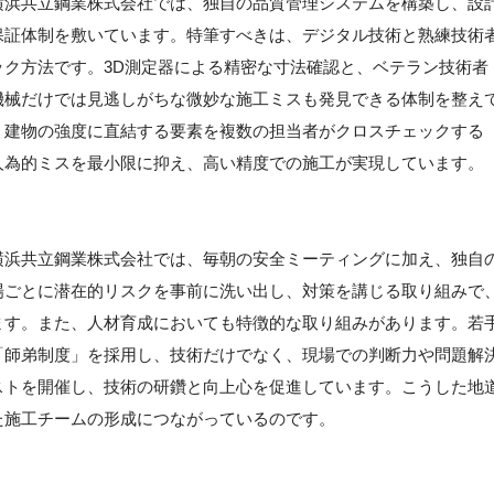
横浜共立鋼業株式会社では、独自の品質管理システムを構築し、設
保証体制を敷いています。特筆すべきは、デジタル技術と熟練技術
ク方法です。3D測定器による精密な寸法確認と、ベテラン技術者
機械だけでは見逃しがちな微妙な施工ミスも発見できる体制を整え
、建物の強度に直結する要素を複数の担当者がクロスチェックする
人為的ミスを最小限に抑え、高い精度での施工が実現しています。
】
横浜共立鋼業株式会社では、毎朝の安全ミーティングに加え、独自
場ごとに潜在的リスクを事前に洗い出し、対策を講じる取り組みで
ます。また、人材育成においても特徴的な取り組みがあります。若
「師弟制度」を採用し、技術だけでなく、現場での判断力や問題解
ストを開催し、技術の研鑽と向上心を促進しています。こうした地
た施工チームの形成につながっているのです。