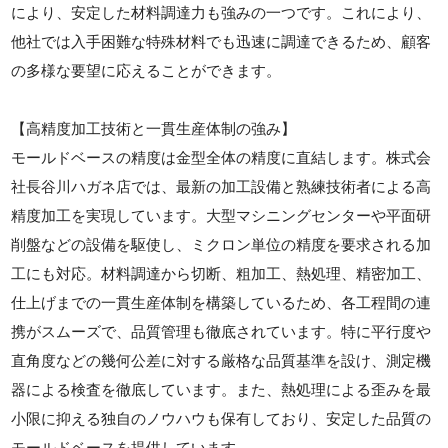
により、安定した材料調達力も強みの一つです。これにより、
他社では入手困難な特殊材料でも迅速に調達できるため、顧客
の多様な要望に応えることができます。
【高精度加工技術と一貫生産体制の強み】
モールドベースの精度は金型全体の精度に直結します。株式会
社長谷川ハガネ店では、最新の加工設備と熟練技術者による高
精度加工を実現しています。大型マシニングセンターや平面研
削盤などの設備を駆使し、ミクロン単位の精度を要求される加
工にも対応。材料調達から切断、粗加工、熱処理、精密加工、
仕上げまでの一貫生産体制を構築しているため、各工程間の連
携がスムーズで、品質管理も徹底されています。特に平行度や
直角度などの幾何公差に対する厳格な品質基準を設け、測定機
器による検査を徹底しています。また、熱処理による歪みを最
小限に抑える独自のノウハウも保有しており、安定した品質の
モールドベースを提供しています。