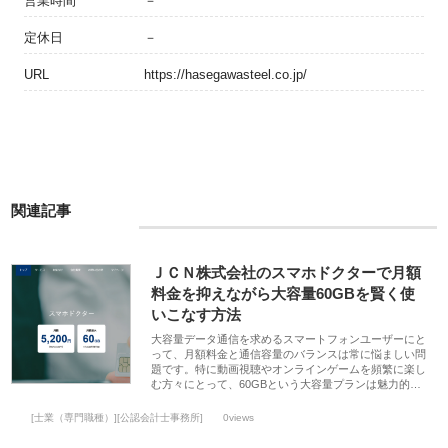
営業時間
－
定休日
－
URL
https://hasegawasteel.co.jp/
関連記事
ＪＣＮ株式会社のスマホドクターで月額
料金を抑えながら大容量60GBを賢く使
いこなす方法
大容量データ通信を求めるスマートフォンユーザーにと
って、月額料金と通信容量のバランスは常に悩ましい問
題です。特に動画視聴やオンラインゲームを頻繁に楽し
む方々にとって、60GBという大容量プランは魅力的…
[士業（専門職種）][公認会計士事務所]
0views