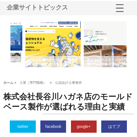
企業サイトトピックス
ノー
株式会社耕文社が品川で実現す
株式会社ナカモトがホテルや店
株
の専
る販促物製作から配送までワン
舗の内装改修で選ばれ続ける理
れ
ストップ対応
由
強
ホーム >
士業（専門職種）
>
公認会計士事務所
株式会社長谷川ハガネ店のモールド
ベース製作が選ばれる理由と実績
twitter
facebook
google+
はてブ