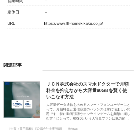
営業時間
－
定休日
－
URL
https://www.fff-homekikaku.co.jp/
関連記事
ＪＣＮ株式会社のスマホドクターで月額
料金を抑えながら大容量60GBを賢く使
いこなす方法
大容量データ通信を求めるスマートフォンユーザーにと
って、月額料金と通信容量のバランスは常に悩ましい問
題です。特に動画視聴やオンラインゲームを頻繁に楽し
む方々にとって、60GBという大容量プランは魅力的…
[士業（専門職種）][公認会計士事務所]
0views