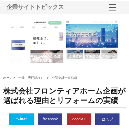
企業サイトトピックス
多摩
有限会社松幸商店が手がける織
北海道軽金属株式会社がスノー
株
工事
ネームと下げ札の製造技術
フライとテーパーブロックの専
る
用ページを新設
ス
ホーム >
士業（専門職種）
>
公認会計士事務所
株式会社フロンティアホーム企画が
選ばれる理由とリフォームの実績
twitter
facebook
google+
はてブ