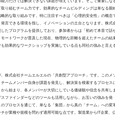
の能力だけでは解決できない課題が増えています。そこで重要にな
て取り組むチーム力です。効果的なチームビルディングは単なる親
戦略的な取り組みです。特に注目すべきは「心理的安全性」の概念
く発言できる環境を指し、イノベーションの土台となります。株式
視したプログラムを提供しており、参加者からは「初めて本音で話
リモートワークが普及した現在、物理的な距離を超えたチームの結
でも効果的なワークショップを実施している点も同社の強みと言え
が、株式会社チームエルエルの「共創型アプローチ」です。このメ
、チームメンバー自身が課題を発見し、解決策を模索するプロセス
」から始まり、各メンバーが大切にしている価値観や信念を共有し
グスファインダーなどのツールも活用しながら、お互いの強みを発
このプロセスを通じて、単なる「集団」から真の「チーム」への変
チが業種や規模を問わず適用可能な点です。製造業からIT企業、