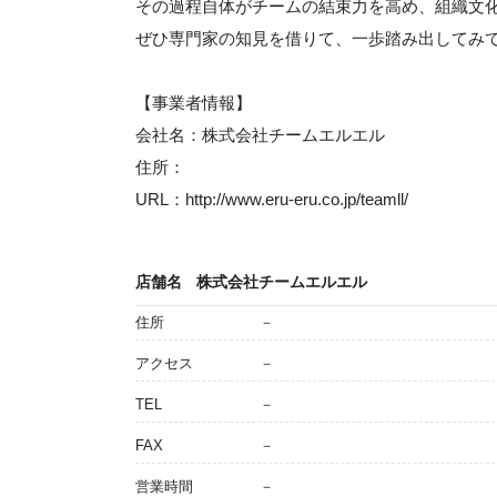
その過程自体がチームの結束力を高め、組織文
ぜひ専門家の知見を借りて、一歩踏み出してみ
【事業者情報】
会社名：株式会社チームエルエル
住所：
URL：http://www.eru-eru.co.jp/teamll/
店舗名
株式会社チームエルエル
住所
－
アクセス
－
TEL
－
FAX
－
営業時間
－