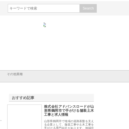
会社山形道路が手がける舗
ホクシン設備株式会社が手がけ
株式会社東京シー・
事と土木技術の全容
る給排水空調消火設備工事の実
のGISインフラ管理
績と強み
入メリット
その他業種
おすすめ記事
株式会社アドバンスロードが山
1
形県鶴岡市で手がける舗装土木
工事と求人情報
山形県鶴岡市で地域の道路基盤を支え
る企業として、舗装工事や土木工事を
手がける専門会社があります。地域住