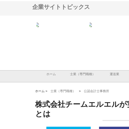
企業サイトトピックス
アセットイノベーショ
庭楽株式会社が知多半島と三河
株式会社ナツハラが建設
ルーム投資で始める資
と名古屋で叶える理想の外構空
で滋賀の暮らしを支える
老後準備
間
ホーム
士業（専門職種）
運送業
ホーム >
士業（専門職種）
>
公認会計士事務所
株式会社チームエルエルが
とは