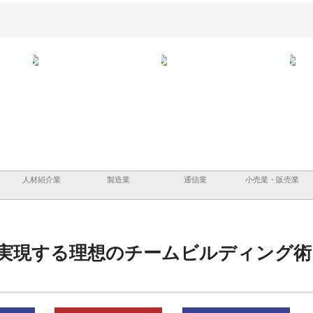
と鋲螺
株式会社メタルエースの企業サ
株式会社ＣＳＡの事業内容と強
株式
理由
イトが提供する充実した情報内
みを徹底解説
装工
容とは
人材紹介業
製造業
通信業
小売業・販売業
実現する理想のチームビルディング術