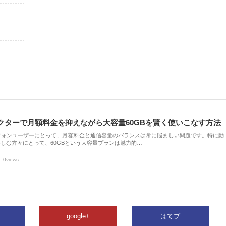
クターで月額料金を抑えながら大容量60GBを賢く使いこなす方法
フォンユーザーにとって、月額料金と通信容量のバランスは常に悩ましい問題です。特に動
しむ方々にとって、60GBという大容量プランは魅力的…
0views
google+
はてブ