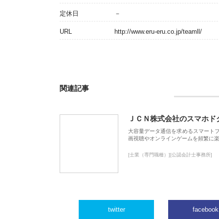
定休日
－
URL
http://www.eru-eru.co.jp/teamll/
関連記事
ＪＣＮ株式会社のスマホド
大容量データ通信を求めるスマート
画視聴やオンラインゲームを頻繁に楽
[士業（専門職種）][公認会計士事務所]
twitter
facebook