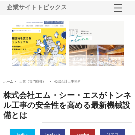
企業サイトトピックス
ノー
株式会社耕文社が品川で実現す
株式会社ナカモトがホテルや店
株
の専
る販促物製作から配送までワン
舗の内装改修で選ばれ続ける理
れ
ストップ対応
由
強
ホーム >
士業（専門職種）
>
公認会計士事務所
株式会社エム・シー・エスがトンネ
ル工事の安全性を高める最新機械設
備とは
twitter
facebook
google+
はてブ