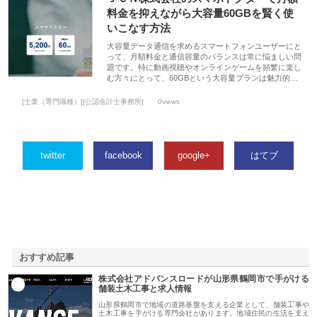
料金を抑えながら大容量60GBを賢く使
いこなす方法
大容量データ通信を求めるスマートフォンユーザーにと
って、月額料金と通信容量のバランスは常に悩ましい問
題です。特に動画視聴やオンラインゲームを頻繁に楽し
む方々にとって、60GBという大容量プランは魅力的…
[士業（専門職種）][公認会計士事務所]
0views
twitter
facebook
google+
はてブ
おすすめ記事
株式会社アドバンスロードが山形県鶴岡市で手がける
1
舗装土木工事と求人情報
山形県鶴岡市で地域の道路基盤を支える企業として、舗装工事や
土木工事を手がける専門会社があります。地域住民の生活を支え