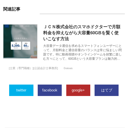
関連記事
ＪＣＮ株式会社のスマホドクターで月額
料金を抑えながら大容量60GBを賢く使
いこなす方法
大容量データ通信を求めるスマートフォンユーザーにと
って、月額料金と通信容量のバランスは常に悩ましい問
題です。特に動画視聴やオンラインゲームを頻繁に楽し
む方々にとって、60GBという大容量プランは魅力的…
[士業（専門職種）][公認会計士事務所]
0views
twitter
facebook
google+
はてブ