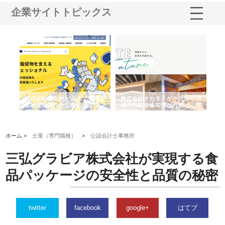
企業サイトトピックス
ノー
株式会社耕文社が品川で実現す
株式会社ナカモトがホテルや店
株
の専
る販促物製作から配送までワン
舗の内装改修で選ばれ続ける理
れ
ストップ対応
由
強
ホーム >
士業（専門職種）
>
公認会計士事務所
三弘グラビア株式会社が実現する食
品パッケージの安全性と品質の秘密
twitter
facebook
google+
はてブ