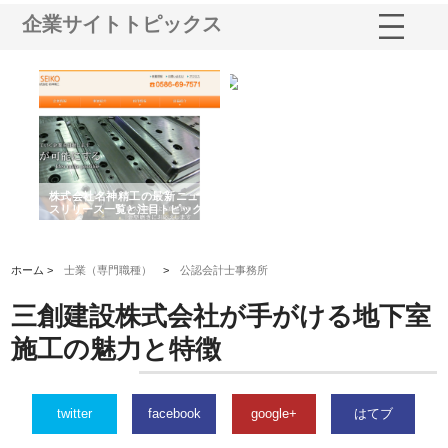
企業サイトトピックス
選ば
株式会社名神精工の最新ニュー
有限会社エム・ビルドが南多摩
有
ルの
スリリース一覧と注目トピック
で選ばれる道路舗装と土木工事
ネ
の実力
ホーム >
士業（専門職種）
>
公認会計士事務所
三創建設株式会社が手がける地下室
施工の魅力と特徴
twitter
facebook
google+
はてブ