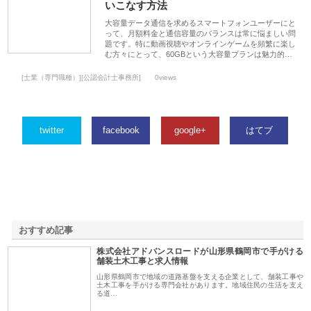
いこなす方法
大容量データ通信を求めるスマートフォンユーザーにと
って、月額料金と通信容量のバランスは常に悩ましい問
題です。特に動画視聴やオンラインゲームを頻繁に楽し
む方々にとって、60GBという大容量プランは魅力的…
[士業（専門職種）][公認会計士事務所]
0views
twitter
facebook
google+
はてブ
おすすめ記事
株式会社アドバンスロードが山形県鶴岡市で手がける
1
舗装土木工事と求人情報
山形県鶴岡市で地域の道路基盤を支える企業として、舗装工事や
土木工事を手がける専門会社があります。地域住民の生活を支え
る道…