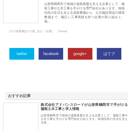
山形県鶴岡市で地域の道路基盤を支える企業として、舗
装工事や土木工事を手がける専門会社があります。地域
住民の生活を支える道路整備から、公共施設周辺の環境
整備まで、幅広い工事実績を持つ企業の取り組みと、
地…
[その他業種][その他_法人・企業]
0views
twitter
facebook
google+
はてブ
おすすめ記事
株式会社アドバンスロードが山形県鶴岡市で手がける
1
舗装土木工事と求人情報
山形県鶴岡市で地域の道路基盤を支える企業として、舗装工事や
土木工事を手がける専門会社があります。地域住民の生活を支え
る道…