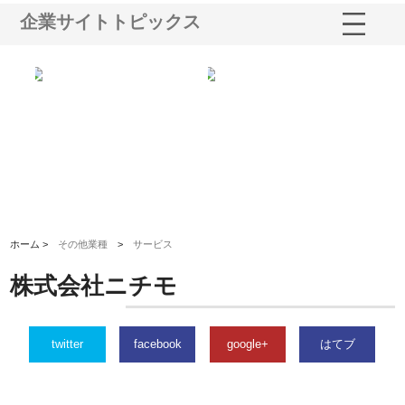
企業サイトトピックス
選ば
株式会社名神精工の最新ニュー
有限会社エム・ビルドが南多摩
有
ルの
スリリース一覧と注目トピック
で選ばれる道路舗装と土木工事
ネ
の実力
ホーム >
その他業種
>
サービス
株式会社ニチモ
twitter
facebook
google+
はてブ