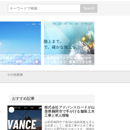
会社東京シー・エム・シー
株式会社アクアスペースが水中
株式会社地盤調査事
ISインフラ管理システム導
から陸上まで一貫施工できる理
れ続ける理由と建設
リット
由
強み
その他業種
おすすめ記事
株式会社アドバンスロードが山
1
形県鶴岡市で手がける舗装土木
工事と求人情報
山形県鶴岡市で地域の道路基盤を支え
る企業として、舗装工事や土木工事を
手がける専門会社があります。地域住