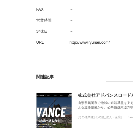
FAX
－
営業時間
－
定休日
－
URL
http://www.ryunan.com/
関連記事
株式会社アドバンスロード
山形県鶴岡市で地域の道路基盤を支
える道路整備から、公共施設周辺の
[その他業種][その他_法人・企業]
0vi