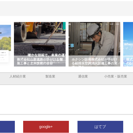
容と強
株式会社山形道路が手がける舗
ホクシン設備株式会社が手がけ
株式
装工事と土木技術の全容
る給排水空調消火設備工事の実
のG
績と強み
入メ
人材紹介業
製造業
通信業
小売業・販売業
google+
はてブ