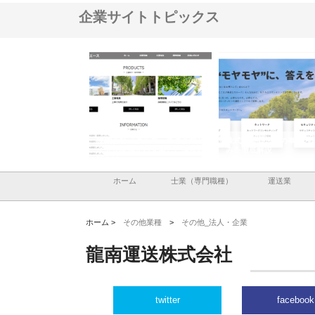
企業サイトトピックス
ナツハラが建設と鋲螺
株式会社メタルエースの企業サ
株式会社ＣＳＡの事業内
暮らしを支える理由
イトが提供する充実した情報内
みを徹底解説
容とは
ホーム
士業（専門職種）
運送業
ホーム >
その他業種
>
その他_法人・企業
龍南運送株式会社
twitter
facebook