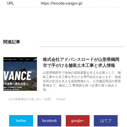
URL
https://hosoda-sangyo.jp/
関連記事
株式会社アドバンスロードが山形県鶴岡
市で手がける舗装土木工事と求人情報
山形県鶴岡市で地域の道路基盤を支える企業として、舗
装工事や土木工事を手がける専門会社があります。地域
住民の生活を支える道路整備から、公共施設周辺の環境
整備まで、幅広い工事実績を持つ企業の取り組みと、
地…
[その他業種][その他_法人・企業]
0views
twitter
facebook
google+
はてブ