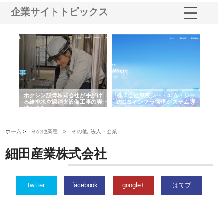
企業サイトトピックス
る舗
ホクシン設備株式会社が手がけ
株式会社東京シー・エム・シー
株
る給排水空調消火設備工事の実
のGISインフラ管理システム導
か
績と強み
入メリット
由
ホーム >
その他業種
>
その他_法人・企業
細田産業株式会社
twitter
facebook
google+
はてブ