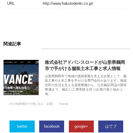
URL
http://www.hakutodenki.co.jp/
関連記事
株式会社アドバンスロードが山形県鶴岡
市で手がける舗装土木工事と求人情報
山形県鶴岡市で地域の道路基盤を支える企業として、舗
装工事や土木工事を手がける専門会社があります。地域
住民の生活を支える道路整備から、公共施設周辺の環境
整備まで、幅広い工事実績を持つ企業の取り組みと、
地…
[その他業種][その他_法人・企業]
0views
twitter
facebook
google+
はてブ