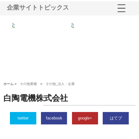
企業サイトトピックス
シー
株式会社アクアスペースが水中
株式会社地盤調査事務所が選ば
株
ム導
から陸上まで一貫施工できる理
れ続ける理由と建設コンサルの
ス
由
強み
ホーム >
その他業種
>
その他_法人・企業
白陶電機株式会社
twitter
facebook
google+
はてブ