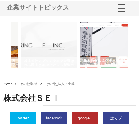
企業サイトトピックス
や店
株式会社スプリングエフが選ば
桑木給食株式会社が福山市で選
株
る理
れる理由とOEMアパレル製造の
ばれる手作り弁当配達の理由
れ
強み
ホーム >
その他業種
>
その他_法人・企業
株式会社ＳＥＩ
twitter
facebook
google+
はてブ