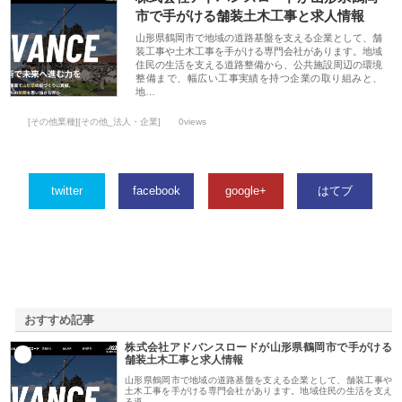
市で手がける舗装土木工事と求人情報
山形県鶴岡市で地域の道路基盤を支える企業として、舗
装工事や土木工事を手がける専門会社があります。地域
住民の生活を支える道路整備から、公共施設周辺の環境
整備まで、幅広い工事実績を持つ企業の取り組みと、
地…
[その他業種][その他_法人・企業]
0views
twitter
facebook
google+
はてブ
おすすめ記事
株式会社アドバンスロードが山形県鶴岡市で手がける
1
舗装土木工事と求人情報
山形県鶴岡市で地域の道路基盤を支える企業として、舗装工事や
土木工事を手がける専門会社があります。地域住民の生活を支え
る道…