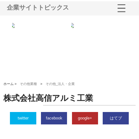
企業サイトトピックス
多摩
有限会社松幸商店が手がける織
北海道軽金属株式会社がスノー
株
工事
ネームと下げ札の製造技術
フライとテーパーブロックの専
る
用ページを新設
ス
ホーム >
その他業種
>
その他_法人・企業
株式会社高信アルミ工業
twitter
facebook
google+
はてブ