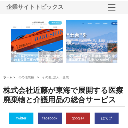
企業サイトトピックス
社に
株式会社ハクシンが大阪で選ば
株式会社翔栄が草津市で担う建
株
制
れる公共工事の実績と強み
築基礎工事の現場力と信頼性
が
る
ホーム >
その他業種
>
その他_法人・企業
株式会社近藤が東海で展開する医療
廃棄物と介護用品の総合サービス
twitter
facebook
google+
はてブ