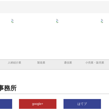
ーショ
庭楽株式会社が知多半島と三河
株式会社ナツハラが建設と鋲螺
株式
める資
と名古屋で叶える理想の外構空
で滋賀の暮らしを支える理由
イト
間
容と
人材紹介業
製造業
通信業
小売業・販売業
事務所
google+
はてブ