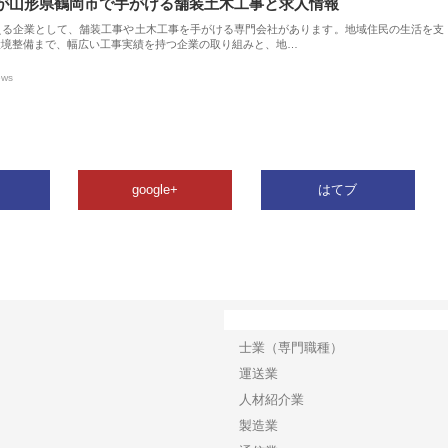
が山形県鶴岡市で手がける舗装土木工事と求人情報
える企業として、舗装工事や土木工事を手がける専門会社があります。地域住民の生活を支
環境整備まで、幅広い工事実績を持つ企業の取り組みと、地…
ews
google+
はてブ
カテゴリー
士業（専門職種）
運送業
人材紹介業
製造業