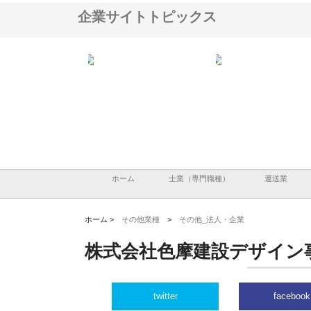
企業サイトトピックス
翔栄が草津市で担う建
株式会社ＯＮＯｃｏｍｐａｎｙ
株式会社アセットイノベ
事の現場力と信頼性
が岡山から広域配送を実現でき
ンのワンルーム投資で始
る理由
産形成と老後準備
ホーム
士業（専門職種）
運送業
ホーム >
その他業種
>
その他_法人・企業
株式会社色摩建設デザイン
twitter
facebook