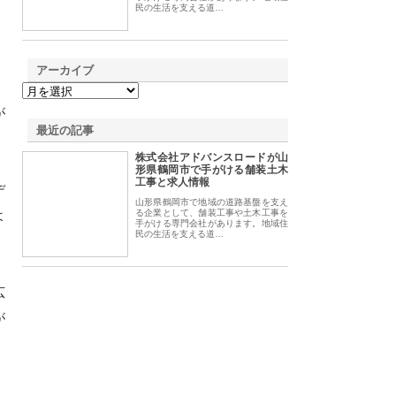
民の生活を支える道…
アーカイブ
が
最近の記事
株式会社アドバンスロードが山
形県鶴岡市で手がける舗装土木
工事と求人情報
デ
山形県鶴岡市で地域の道路基盤を支え
よ
る企業として、舗装工事や土木工事を
手がける専門会社があります。地域住
民の生活を支える道…
広
が