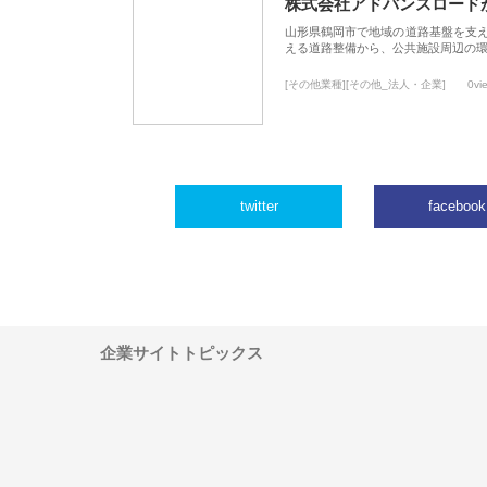
株式会社アドバンスロード
山形県鶴岡市で地域の道路基盤を支
える道路整備から、公共施設周辺の
[その他業種][その他_法人・企業]
0vi
twitter
facebook
企業サイトトピックス