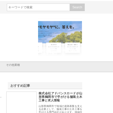
会社メタルエースの企業サ
株式会社ＣＳＡの事業内容と強
株式会社山形道路が
が提供する充実した情報内
みを徹底解説
装工事と土木技術の
は
その他業種
おすすめ記事
株式会社アドバンスロードが山
1
形県鶴岡市で手がける舗装土木
工事と求人情報
山形県鶴岡市で地域の道路基盤を支え
る企業として、舗装工事や土木工事を
手がける専門会社があります。地域住