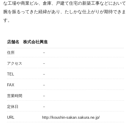
な工場や商業ビル、倉庫、戸建て住宅の新築工事などにおいて
腕を振るってきた経緯があり、たしかな仕上がりが期待できま
す。
店舗名
株式会社興進
住所
－
アクセス
－
TEL
－
FAX
－
営業時間
－
定休日
－
URL
http://koushin-sakan.sakura.ne.jp/