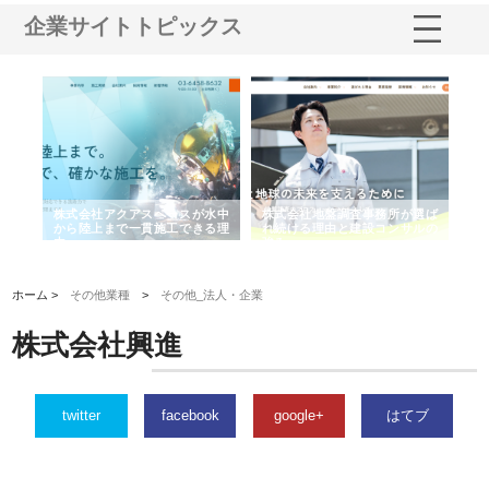
企業サイトトピックス
シー
株式会社アクアスペースが水中
株式会社地盤調査事務所が選ば
株
ム導
から陸上まで一貫施工できる理
れ続ける理由と建設コンサルの
ス
由
強み
ホーム >
その他業種
>
その他_法人・企業
株式会社興進
twitter
facebook
google+
はてブ