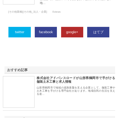
地…
[その他業種][その他_法人・企業]
0views
twitter
facebook
google+
はてブ
おすすめ記事
株式会社アドバンスロードが山形県鶴岡市で手がける
1
舗装土木工事と求人情報
山形県鶴岡市で地域の道路基盤を支える企業として、舗装工事や
土木工事を手がける専門会社があります。地域住民の生活を支え
る道…