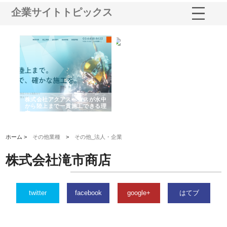
企業サイトトピックス
シー
株式会社アクアスペースが水中
株式会社地盤調査事務所が選ば
株
ム導
から陸上まで一貫施工できる理
れ続ける理由と建設コンサルの
ス
由
強み
ホーム >
その他業種
>
その他_法人・企業
株式会社滝市商店
twitter
facebook
google+
はてブ