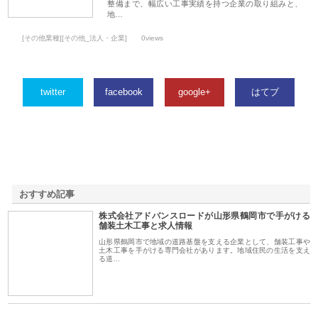
整備まで、幅広い工事実績を持つ企業の取り組みと、
地…
[その他業種][その他_法人・企業]
0views
twitter
facebook
google+
はてブ
おすすめ記事
株式会社アドバンスロードが山形県鶴岡市で手がける
1
舗装土木工事と求人情報
山形県鶴岡市で地域の道路基盤を支える企業として、舗装工事や
土木工事を手がける専門会社があります。地域住民の生活を支え
る道…