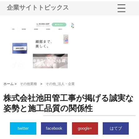
企業サイトトピックス
多摩
有限会社松幸商店が手がける織
北海道軽金属株式会社がスノー
株
工事
ネームと下げ札の製造技術
フライとテーパーブロックの専
る
用ページを新設
ス
ホーム >
その他業種
>
その他_法人・企業
株式会社池田管工事が掲げる誠実な
姿勢と施工品質の関係性
twitter
facebook
google+
はてブ