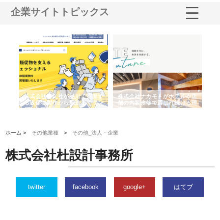
企業サイトトピックス
ノー
株式会社耕文社が品川で実現す
株式会社ナカモトがホテルや店
株
の専
る販促物製作から配送までワン
舗の内装改修で選ばれ続ける理
れ
ストップ対応
由
強
ホーム >
その他業種
>
その他_法人・企業
株式会社杜設計事務所
twitter
facebook
google+
はてブ