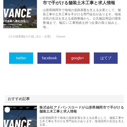
市で手がける舗装土木工事と求人情報
山形県鶴岡市で地域の道路基盤を支える企業として、舗
装工事や土木工事を手がける専門会社があります。地域
住民の生活を支える道路整備から、公共施設周辺の環境
整備まで、幅広い工事実績を持つ企業の取り組みと、
地…
[その他業種][その他_法人・企業]
0views
twitter
facebook
google+
はてブ
おすすめ記事
株式会社アドバンスロードが山形県鶴岡市で手がける
1
舗装土木工事と求人情報
山形県鶴岡市で地域の道路基盤を支える企業として、舗装工事や
土木工事を手がける専門会社があります。地域住民の生活を支え
る道…