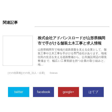
関連記事
株式会社アドバンスロードが山形県鶴岡
市で手がける舗装土木工事と求人情報
山形県鶴岡市で地域の道路基盤を支える企業として、舗
装工事や土木工事を手がける専門会社があります。地域
住民の生活を支える道路整備から、公共施設周辺の環境
整備まで、幅広い工事実績を持つ企業の取り組みと、
地…
[その他業種][その他_法人・企業]
0views
twitter
facebook
google+
はてブ