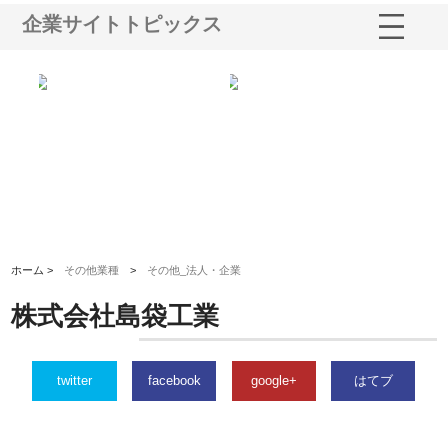
企業サイトトピックス
三河
株式会社ナツハラが建設と鋲螺
株式会社メタルエースの企業サ
株
構空
で滋賀の暮らしを支える理由
イトが提供する充実した情報内
み
容とは
ホーム >
その他業種
>
その他_法人・企業
株式会社島袋工業
twitter
facebook
google+
はてブ