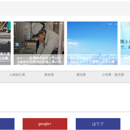
ける舗
ホクシン設備株式会社が手がけ
株式会社東京シー・エム・シー
株式
る給排水空調消火設備工事の実
のGISインフラ管理システム導
から
績と強み
入メリット
由
人材紹介業
製造業
通信業
小売業・販売業
google+
はてブ