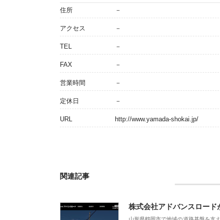
住所
－
アクセス
－
TEL
－
FAX
－
営業時間
－
定休日
－
URL
http://www.yamada-shokai.jp/
関連記事
株式会社アドバンスロード
山形県鶴岡市で地域の道路基盤を支