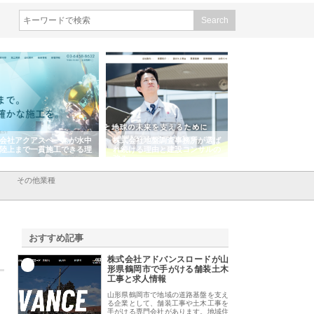
会社アクアスペースが水中
株式会社地盤調査事務所が選ば
株式会社名神精工の
陸上まで一貫施工できる理
れ続ける理由と建設コンサルの
スリリース一覧と注
強み
その他業種
おすすめ記事
株式会社アドバンスロードが山
1
形県鶴岡市で手がける舗装土木
工事と求人情報
山形県鶴岡市で地域の道路基盤を支え
る企業として、舗装工事や土木工事を
手がける専門会社があります。地域住