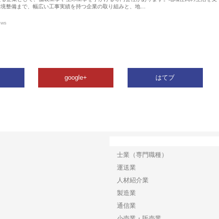
環境整備まで、幅広い工事実績を持つ企業の取り組みと、地…
ews
google+
はてブ
カテゴリー
士業（専門職種）
運送業
人材紹介業
製造業
通信業
小売業・販売業