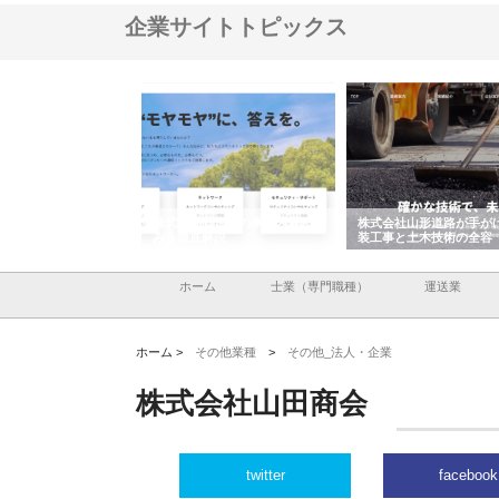
企業サイトトピックス
メタルエースの企業サ
株式会社ＣＳＡの事業内容と強
株式会社山形道路が手が
供する充実した情報内
みを徹底解説
装工事と土木技術の全容
ホーム
士業（専門職種）
運送業
ホーム >
その他業種
>
その他_法人・企業
株式会社山田商会
twitter
facebook