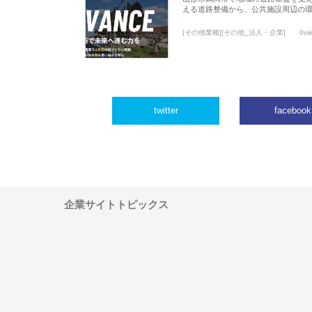
える道路整備から、公共施設周辺の
[その他業種][その他_法人・企業]
0vi
twitter
facebook
企業サイトトピックス