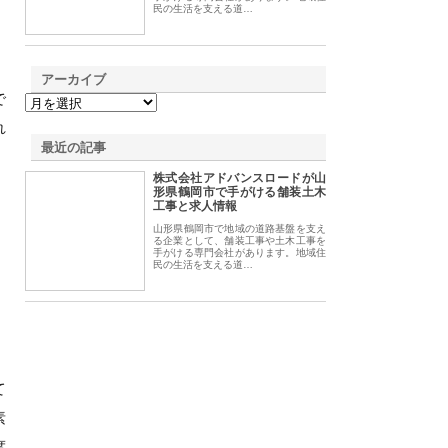
民の生活を支える道…
アーカイブ
で
れ
最近の記事
株式会社アドバンスロードが山
形県鶴岡市で手がける舗装土木
工事と求人情報
山形県鶴岡市で地域の道路基盤を支え
る企業として、舗装工事や土木工事を
手がける専門会社があります。地域住
民の生活を支える道…
て
素
度