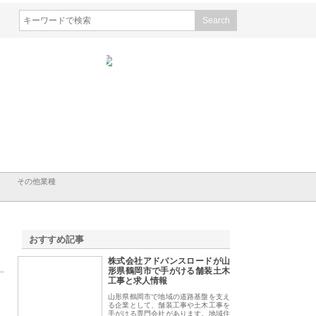
会社山形道路が手がける舗
ホクシン設備株式会社が手がけ
株式会社東京シー・
事と土木技術の全容
る給排水空調消火設備工事の実
のGISインフラ管理
績と強み
入メリット
その他業種
おすすめ記事
株式会社アドバンスロードが山
1
形県鶴岡市で手がける舗装土木
工事と求人情報
山形県鶴岡市で地域の道路基盤を支え
る企業として、舗装工事や土木工事を
手がける専門会社があります。地域住