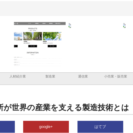
と鋲螺
株式会社メタルエースの企業サ
株式会社ＣＳＡの事業内容と強
株式
理由
イトが提供する充実した情報内
みを徹底解説
装工
容とは
人材紹介業
製造業
通信業
小売業・販売業
所が世界の産業を支える製造技術とは
google+
はてブ