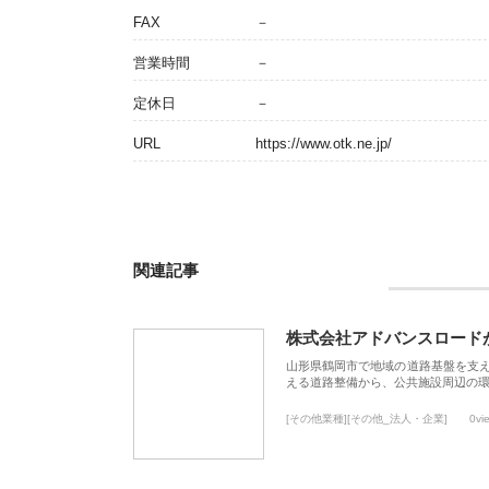
FAX
－
営業時間
－
定休日
－
URL
https://www.otk.ne.jp/
関連記事
株式会社アドバンスロード
山形県鶴岡市で地域の道路基盤を支
える道路整備から、公共施設周辺の
[その他業種][その他_法人・企業]
0vi