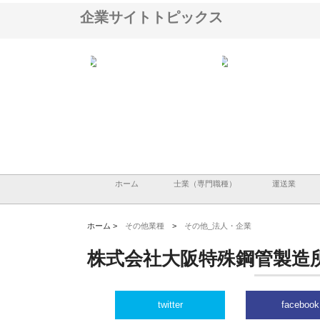
企業サイトトピックス
アセットイノベーショ
庭楽株式会社が知多半島と三河
株式会社ナツハラが建設
ルーム投資で始める資
と名古屋で叶える理想の外構空
で滋賀の暮らしを支える
老後準備
間
ホーム
士業（専門職種）
運送業
ホーム >
その他業種
>
その他_法人・企業
株式会社大阪特殊鋼管製造
twitter
facebook