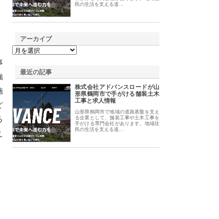
民の生活を支える道…
アーカイブ
事
最近の記事
強
株式会社アドバンスロードが山
施
形県鶴岡市で手がける舗装土木
工事と求人情報
ど
山形県鶴岡市で地域の道路基盤を支え
る
る企業として、舗装工事や土木工事を
手がける専門会社があります。地域住
民の生活を支える道…
え
。