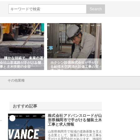
ホクシン設備株式会社が手がけ
株式会社東京シー・エム・シー
株式会社アクア
る給排水空調消火設備工事の実
のGISインフラ管理システム導
から陸上まで一
績と強み
入メリット
由
その他業種
おすすめ記事
株式会社アドバンスロードが山
1
形県鶴岡市で手がける舗装土木
工事と求人情報
山形県鶴岡市で地域の道路基盤を支え
る企業として、舗装工事や土木工事を
手がける専門会社があります。地域住