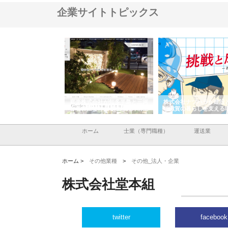
企業サイトトピックス
株式会社が知多半島と三河
株式会社ナツハラが建設と鋲螺
株式会社メタルエー
古屋で叶える理想の外構空
で滋賀の暮らしを支える理由
イトが提供する充実
容とは
ホーム
士業（専門職種）
運送業
ホーム >
その他業種
>
その他_法人・企業
株式会社堂本組
twitter
facebook