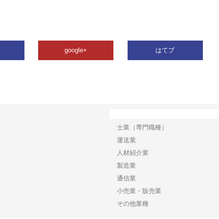
google+
はてブ
カテゴリー
士業（専門職種）
運送業
人材紹介業
製造業
通信業
小売業・販売業
その他業種