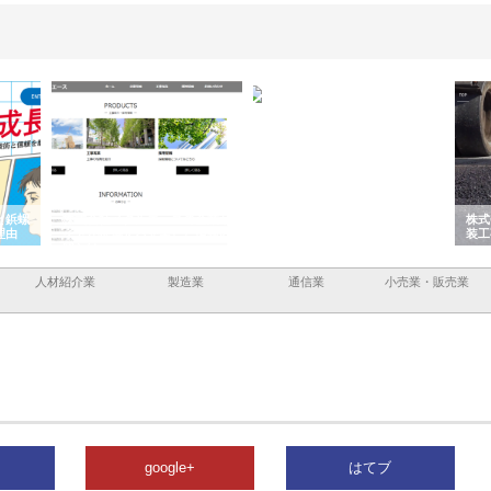
スの企業サ
株式会社ＣＳＡの事業内容と強
株式会社山形道路が手がける舗
した情報内
みを徹底解説
装工事と土木技術の全容
人材紹介業
製造業
通信業
小売業・販売業
google+
はてブ