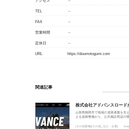
アクセス
－
TEL
－
FAX
－
営業時間
－
定休日
－
URL
https://doumotogumi.com
関連記事
株式会社アドバンスロード
山形県鶴岡市で地域の道路基盤を支
える道路整備から、公共施設周辺の
[その他業種][その他_法人・企業]
0vi