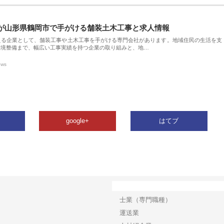
が山形県鶴岡市で手がける舗装土木工事と求人情報
える企業として、舗装工事や土木工事を手がける専門会社があります。地域住民の生活を支
環境整備まで、幅広い工事実績を持つ企業の取り組みと、地…
ews
google+
はてブ
カテゴリー
士業（専門職種）
運送業