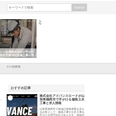
シン設備株式会社が手がけ
株式会社東京シー・エム・シー
株式会社アクアスペ
排水空調消火設備工事の実
のGISインフラ管理システム導
から陸上まで一貫施
強み
入メリット
由
その他業種
おすすめ記事
株式会社アドバンスロードが山
1
形県鶴岡市で手がける舗装土木
工事と求人情報
山形県鶴岡市で地域の道路基盤を支え
る企業として、舗装工事や土木工事を
手がける専門会社があります。地域住