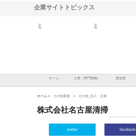
企業サイトトピックス
会社が知多半島と三河
株式会社ナツハラが建設と鋲螺
株式会社メタルエースの
で叶える理想の外構空
で滋賀の暮らしを支える理由
イトが提供する充実した
容とは
ホーム
士業（専門職種）
運送業
ホーム >
その他業種
>
その他_法人・企業
株式会社名古屋清掃
twitter
facebook