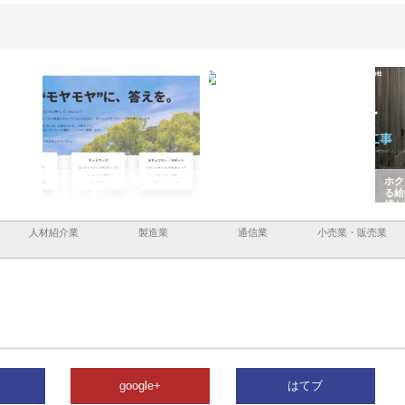
企業サ
株式会社ＣＳＡの事業内容と強
株式会社山形道路が手がける舗
ホク
情報内
みを徹底解説
装工事と土木技術の全容
る給
績と
人材紹介業
製造業
通信業
小売業・販売業
google+
はてブ