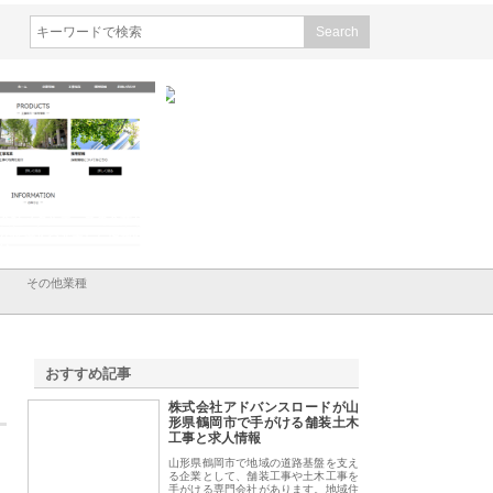
式会社ＣＳＡの事業内容と強
株式会社山形道路が手がける舗
ホクシン設備株式
を徹底解説
装工事と土木技術の全容
る給排水空調消火
績と強み
その他業種
おすすめ記事
株式会社アドバンスロードが山
1
形県鶴岡市で手がける舗装土木
工事と求人情報
山形県鶴岡市で地域の道路基盤を支え
る企業として、舗装工事や土木工事を
手がける専門会社があります。地域住