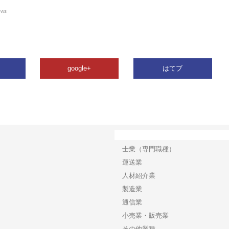
ews
google+
はてブ
カテゴリー
士業（専門職種）
運送業
人材紹介業
製造業
通信業
小売業・販売業
その他業種