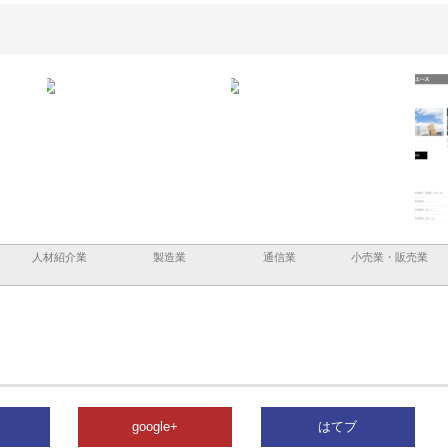
島と三河
株式会社ナツハラが建設と鋲螺
株式会社メタルエースの企業サ
株
の外構空
で滋賀の暮らしを支える理由
イトが提供する充実した情報内
み
容とは
人材紹介業
製造業
通信業
小売業・販売業
google+
はてブ