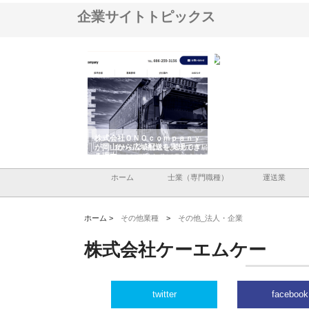
企業サイトトピックス
社ＯＮＯｃｏｍｐａｎｙ
株式会社アセットイノベーショ
庭楽株式会社が知多半
から広域配送を実現でき
ンのワンルーム投資で始める資
と名古屋で叶える理想
産形成と老後準備
間
ホーム
士業（専門職種）
運送業
ホーム >
その他業種
>
その他_法人・企業
株式会社ケーエムケー
twitter
facebook