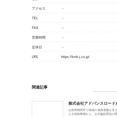
アクセス
－
TEL
－
FAX
－
営業時間
－
定休日
－
URL
https://kmk-j.co.jp/
関連記事
株式会社アドバンスロード
山形県鶴岡市で地域の道路基盤を支
える道路整備から、公共施設周辺の