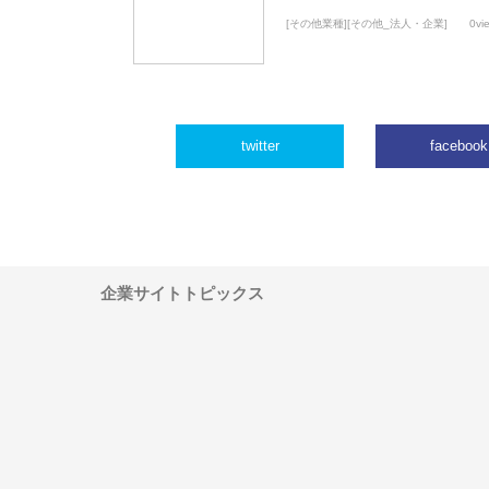
[その他業種][その他_法人・企業]
0vi
twitter
facebook
企業サイトトピックス