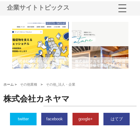
企業サイトトピックス
社耕文社が品川で実現す
株式会社ナカモトがホテルや店
株式会社スプリン
物製作から配送までワン
舗の内装改修で選ばれ続ける理
れる理由とOEMア
プ対応
由
強み
ホーム >
その他業種
>
その他_法人・企業
株式会社カネヤマ
twitter
facebook
google+
はてブ