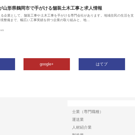
が山形県鶴岡市で手がける舗装土木工事と求人情報
える企業として、舗装工事や土木工事を手がける専門会社があります。地域住民の生活を支
環境整備まで、幅広い工事実績を持つ企業の取り組みと、地…
ews
google+
はてブ
カテゴリー
士業（専門職種）
運送業
人材紹介業