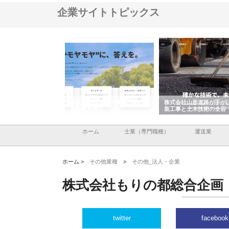
企業サイトトピックス
メタルエースの企業サ
株式会社ＣＳＡの事業内容と強
株式会社山形道路が手が
供する充実した情報内
みを徹底解説
装工事と土木技術の全容
ホーム
士業（専門職種）
運送業
ホーム >
その他業種
>
その他_法人・企業
株式会社もりの都総合企画
twitter
facebook