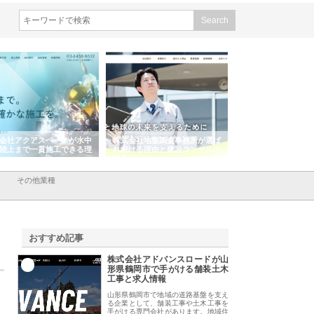
会社アクアスペースが水中
株式会社地盤調査事務所が選ば
株式会社名神精工の
陸上まで一貫施工できる理
れ続ける理由と建設コンサルの
スリリース一覧と注
強み
その他業種
おすすめ記事
株式会社アドバンスロードが山
1
形県鶴岡市で手がける舗装土木
工事と求人情報
山形県鶴岡市で地域の道路基盤を支え
る企業として、舗装工事や土木工事を
手がける専門会社があります。地域住