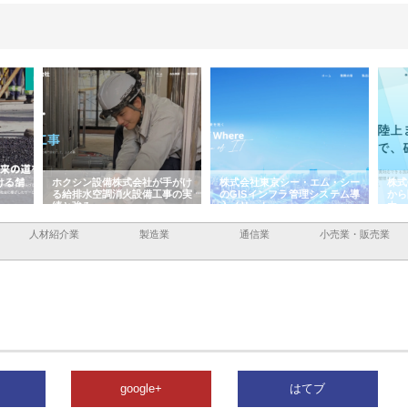
ける舗
ホクシン設備株式会社が手がけ
株式会社東京シー・エム・シー
株式
る給排水空調消火設備工事の実
のGISインフラ管理システム導
から
績と強み
入メリット
由
人材紹介業
製造業
通信業
小売業・販売業
google+
はてブ