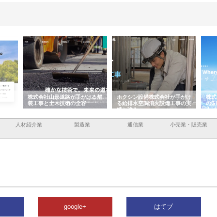
容と強
株式会社山形道路が手がける舗
ホクシン設備株式会社が手がけ
株式
装工事と土木技術の全容
る給排水空調消火設備工事の実
のG
績と強み
入メ
人材紹介業
製造業
通信業
小売業・販売業
google+
はてブ