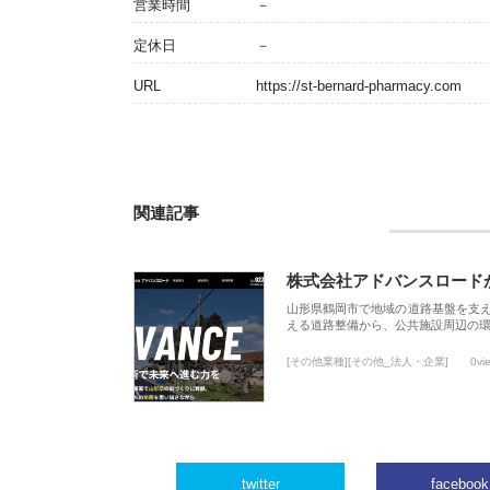
営業時間
－
定休日
－
URL
https://st-bernard-pharmacy.com
関連記事
株式会社アドバンスロード
山形県鶴岡市で地域の道路基盤を支
える道路整備から、公共施設周辺の
[その他業種][その他_法人・企業]
0vi
twitter
facebook