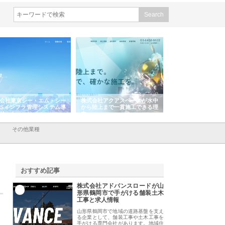
会社東京シー・エム・シー
株式会社アクアスペースが水中
株式会社地盤調査事
ISインフラ管理システム導
から陸上まで一貫施工できる理
れ続ける理由と建設
リット
由
強み
その他業種
おすすめ記事
株式会社アドバンスロードが山
1
形県鶴岡市で手がける舗装土木
工事と求人情報
山形県鶴岡市で地域の道路基盤を支え
る企業として、舗装工事や土木工事を
手がける専門会社があります。地域住