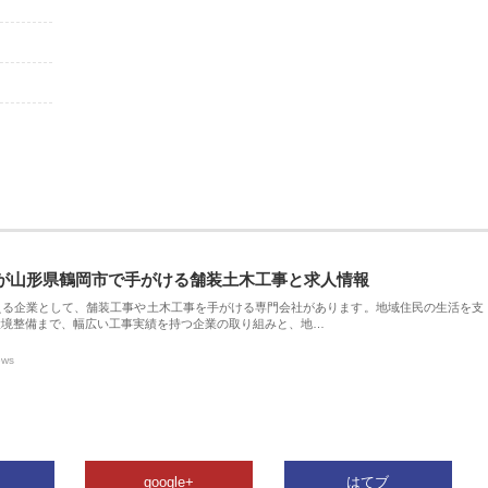
が山形県鶴岡市で手がける舗装土木工事と求人情報
える企業として、舗装工事や土木工事を手がける専門会社があります。地域住民の生活を支
環境整備まで、幅広い工事実績を持つ企業の取り組みと、地…
ews
google+
はてブ