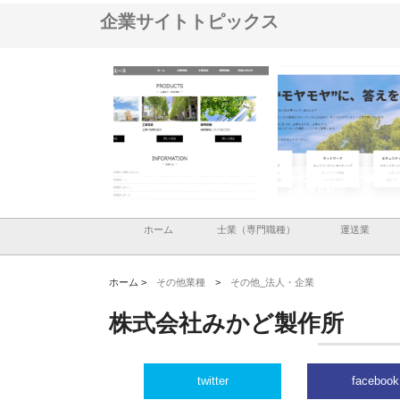
企業サイトトピックス
ナツハラが建設と鋲螺
株式会社メタルエースの企業サ
株式会社ＣＳＡの事業内
暮らしを支える理由
イトが提供する充実した情報内
みを徹底解説
容とは
ホーム
士業（専門職種）
運送業
ホーム >
その他業種
>
その他_法人・企業
株式会社みかど製作所
twitter
facebook