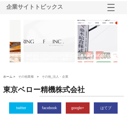
企業サイトトピックス
や店
株式会社スプリングエフが選ば
桑木給食株式会社が福山市で選
株
る理
れる理由とOEMアパレル製造の
ばれる手作り弁当配達の理由
れ
強み
ホーム >
その他業種
>
その他_法人・企業
東京ベロー精機株式会社
twitter
facebook
google+
はてブ