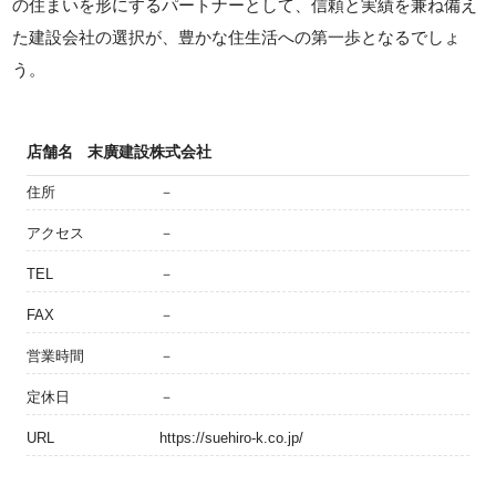
の住まいを形にするパートナーとして、信頼と実績を兼ね備え
た建設会社の選択が、豊かな住生活への第一歩となるでしょ
う。
店舗名
末廣建設株式会社
住所
－
アクセス
－
TEL
－
FAX
－
営業時間
－
定休日
－
URL
https://suehiro-k.co.jp/