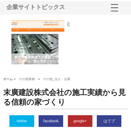
企業サイトトピックス
選ば
株式会社名神精工の最新ニュー
有限会社エム・ビルドが南多摩
有
ルの
スリリース一覧と注目トピック
で選ばれる道路舗装と土木工事
ネ
の実力
ホーム >
その他業種
>
その他_法人・企業
末廣建設株式会社の施工実績から見
る信頼の家づくり
twitter
facebook
google+
はてブ