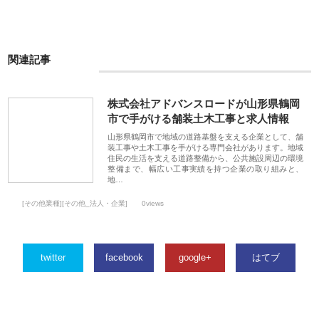
関連記事
株式会社アドバンスロードが山形県鶴岡
市で手がける舗装土木工事と求人情報
山形県鶴岡市で地域の道路基盤を支える企業として、舗
装工事や土木工事を手がける専門会社があります。地域
住民の生活を支える道路整備から、公共施設周辺の環境
整備まで、幅広い工事実績を持つ企業の取り組みと、
地…
[その他業種][その他_法人・企業]
0views
twitter
facebook
google+
はてブ