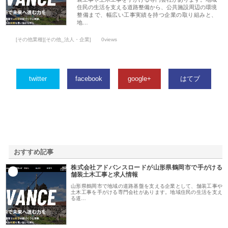
住民の生活を支える道路整備から、公共施設周辺の環境
整備まで、幅広い工事実績を持つ企業の取り組みと、
地…
[その他業種][その他_法人・企業]
0views
twitter
facebook
google+
はてブ
おすすめ記事
株式会社アドバンスロードが山形県鶴岡市で手がける
1
舗装土木工事と求人情報
山形県鶴岡市で地域の道路基盤を支える企業として、舗装工事や
土木工事を手がける専門会社があります。地域住民の生活を支え
る道…