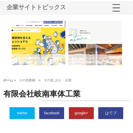
企業サイトトピックス
ノー
株式会社耕文社が品川で実現す
株式会社ナカモトがホテルや店
株
の専
る販促物製作から配送までワン
舗の内装改修で選ばれ続ける理
れ
ストップ対応
由
強
ホーム >
その他業種
>
その他_法人・企業
有限会社岐南車体工業
twitter
facebook
google+
はてブ