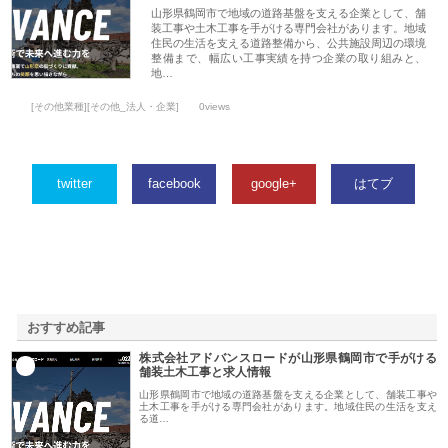
山形県鶴岡市で地域の道路基盤を支える企業として、舗
装工事や土木工事を手がける専門会社があります。地域
住民の生活を支える道路整備から、公共施設周辺の環境
整備まで、幅広い工事実績を持つ企業の取り組みと、
地…
[その他業種][その他_法人・企業]
0views
twitter
facebook
google+
はてブ
おすすめ記事
株式会社アドバンスロードが山形県鶴岡市で手がける
1
舗装土木工事と求人情報
山形県鶴岡市で地域の道路基盤を支える企業として、舗装工事や
土木工事を手がける専門会社があります。地域住民の生活を支え
る道…