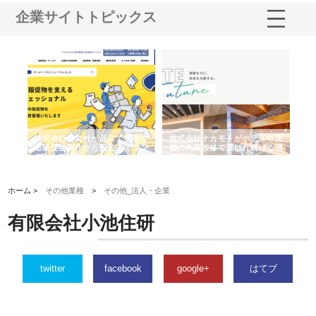
企業サイトトピックス
ノー
株式会社耕文社が品川で実現す
株式会社ナカモトがホテルや店
株
の専
る販促物製作から配送までワン
舗の内装改修で選ばれ続ける理
れ
ストップ対応
由
強
ホーム >
その他業種
>
その他_法人・企業
有限会社小池住研
twitter
facebook
google+
はてブ