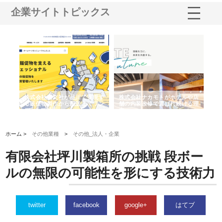
企業サイトトピックス
ノー
株式会社耕文社が品川で実現す
株式会社ナカモトがホテルや店
株
の専
る販促物製作から配送までワン
舗の内装改修で選ばれ続ける理
れ
ストップ対応
由
強
ホーム >
その他業種
>
その他_法人・企業
有限会社坪川製箱所の挑戦 段ボー
ルの無限の可能性を形にする技術力
twitter
facebook
google+
はてブ