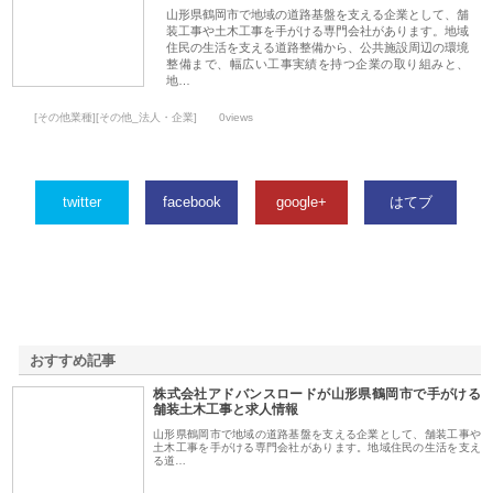
山形県鶴岡市で地域の道路基盤を支える企業として、舗
装工事や土木工事を手がける専門会社があります。地域
住民の生活を支える道路整備から、公共施設周辺の環境
整備まで、幅広い工事実績を持つ企業の取り組みと、
地…
[その他業種][その他_法人・企業]
0views
twitter
facebook
google+
はてブ
おすすめ記事
株式会社アドバンスロードが山形県鶴岡市で手がける
1
舗装土木工事と求人情報
山形県鶴岡市で地域の道路基盤を支える企業として、舗装工事や
土木工事を手がける専門会社があります。地域住民の生活を支え
る道…