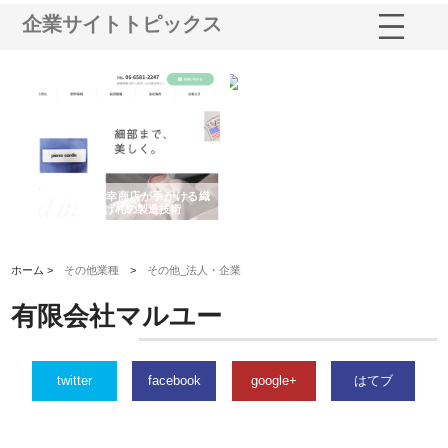
企業サイトトピックス
多摩
有限会社松幸商店が手がける織
北海道軽金属株式会社がスノー
株
工事
ネームと下げ札の製造技術
フライとテーパーブロックの専
る
用ページを新設
ス
ホーム >
その他業種
>
その他_法人・企業
有限会社マルユー
twitter
facebook
google+
はてブ