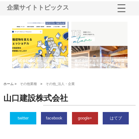
企業サイトトピックス
株式会社ナカモトがホテルや店
株式会社スプリングエフが選ば
桑木給食株
舗の内装改修で選ばれ続ける理
れる理由とOEMアパレル製造の
ばれる手作り
由
強み
ホーム >
その他業種
>
その他_法人・企業
山口建設株式会社
twitter
facebook
google+
はてブ