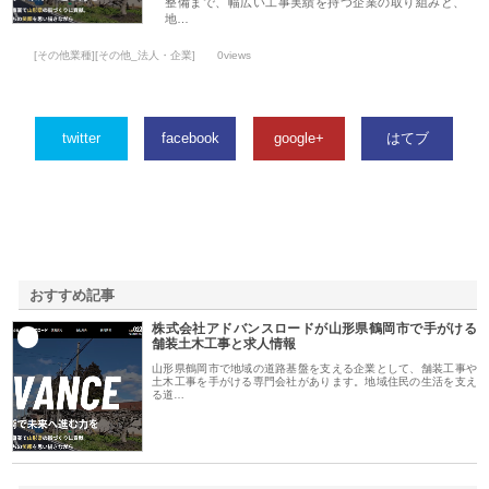
整備まで、幅広い工事実績を持つ企業の取り組みと、
地…
[その他業種][その他_法人・企業]
0views
twitter
facebook
google+
はてブ
おすすめ記事
株式会社アドバンスロードが山形県鶴岡市で手がける
1
舗装土木工事と求人情報
山形県鶴岡市で地域の道路基盤を支える企業として、舗装工事や
土木工事を手がける専門会社があります。地域住民の生活を支え
る道…