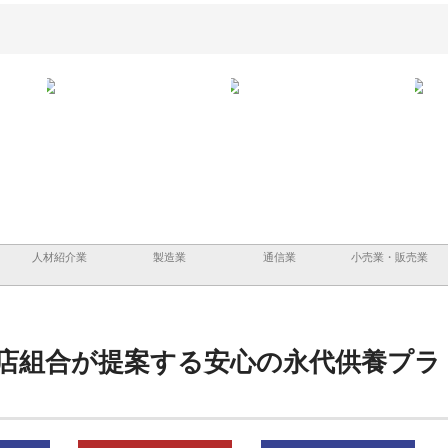
と鋲螺
株式会社メタルエースの企業サ
株式会社ＣＳＡの事業内容と強
株式
理由
イトが提供する充実した情報内
みを徹底解説
装工
容とは
人材紹介業
製造業
通信業
小売業・販売業
店組合が提案する安心の永代供養プラ