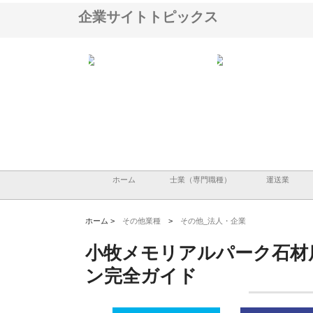
企業サイトトピックス
アセットイノベーショ
庭楽株式会社が知多半島と三河
株式会社ナツハラが建設
ルーム投資で始める資
と名古屋で叶える理想の外構空
で滋賀の暮らしを支える
老後準備
間
ホーム
士業（専門職種）
運送業
ホーム >
その他業種
>
その他_法人・企業
小牧メモリアルパーク石材
ン完全ガイド