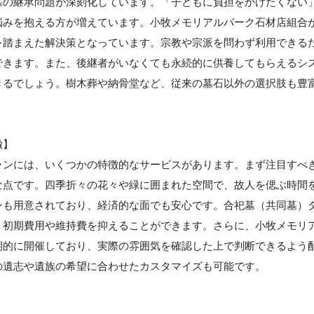
墓の継承問題が深刻化しています。「子どもに負担をかけたくない
悩みを抱える方が増えています。小牧メモリアルパーク石材店組合
を踏まえた解決策となっています。宗教や宗派を問わず利用できる
できます。また、後継者がいなくても永続的に供養してもらえるシ
きるでしょう。樹木葬や納骨堂など、従来の墓石以外の選択肢も豊
徴】
ランには、いくつかの特徴的なサービスがあります。まず注目すべ
な点です。四季折々の花々や緑に囲まれた空間で、故人を偲ぶ時間
ンも用意されており、経済的な面でも安心です。合祀墓（共同墓）
、初期費用や維持費を抑えることができます。さらに、小牧メモリ
期的に開催しており、実際の雰囲気を確認した上で判断できるよう
の遺志や遺族の希望に合わせたカスタマイズも可能です。