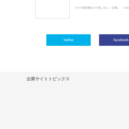
[その他業種][その他_法人・企業]
0vi
twitter
facebook
企業サイトトピックス