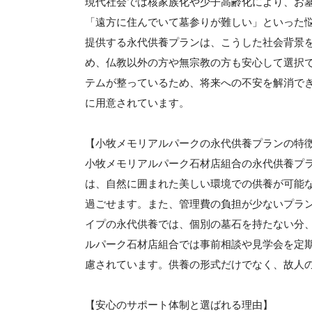
現代社会では核家族化や少子高齢化により、お
「遠方に住んでいて墓参りが難しい」といった
提供する永代供養プランは、こうした社会背景
め、仏教以外の方や無宗教の方も安心して選択
テムが整っているため、将来への不安を解消で
に用意されています。
【小牧メモリアルパークの永代供養プランの特
小牧メモリアルパーク石材店組合の永代供養プ
は、自然に囲まれた美しい環境での供養が可能
過ごせます。また、管理費の負担が少ないプラ
イプの永代供養では、個別の墓石を持たない分
ルパーク石材店組合では事前相談や見学会を定
慮されています。供養の形式だけでなく、故人
【安心のサポート体制と選ばれる理由】