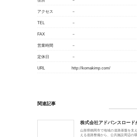
住所
－
アクセス
－
TEL
－
FAX
－
営業時間
－
定休日
－
URL
http://komakimp.com/
関連記事
株式会社アドバンスロード
山形県鶴岡市で地域の道路基盤を支
える道路整備から、公共施設周辺の