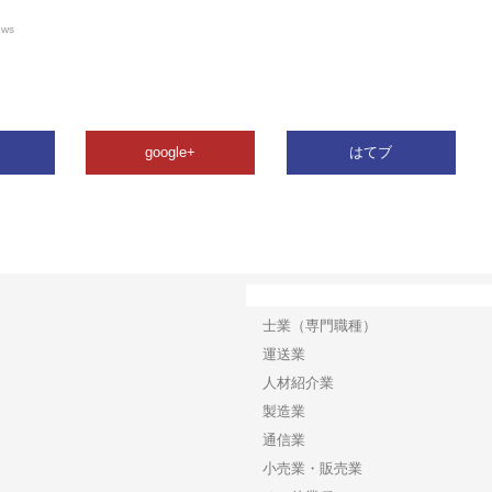
ews
google+
はてブ
カテゴリー
士業（専門職種）
運送業
人材紹介業
製造業
通信業
小売業・販売業