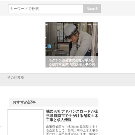
会社山形道路が手がける舗
ホクシン設備株式会社が手がけ
株式会社東京シー・
事と土木技術の全容
る給排水空調消火設備工事の実
のGISインフラ管理
績と強み
入メリット
その他業種
おすすめ記事
株式会社アドバンスロードが山
1
形県鶴岡市で手がける舗装土木
工事と求人情報
山形県鶴岡市で地域の道路基盤を支え
る企業として、舗装工事や土木工事を
手がける専門会社があります。地域住