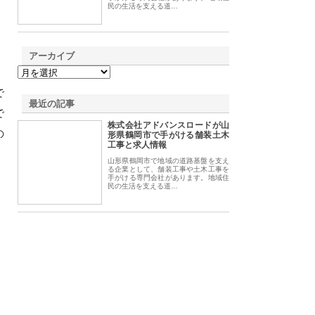
民の生活を支える道…
アーカイブ
で
最近の記事
で
株式会社アドバンスロードが山
の
形県鶴岡市で手がける舗装土木
工事と求人情報
山形県鶴岡市で地域の道路基盤を支え
る企業として、舗装工事や土木工事を
手がける専門会社があります。地域住
民の生活を支える道…