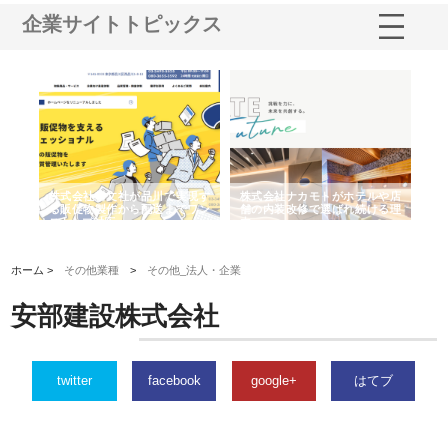
企業サイトトピックス
株式会社耕文社が品川で実現す
株式会社ナカモトがホテルや店
株式会社
る販促物製作から配送までワン
舗の内装改修で選ばれ続ける理
れる理由
ストップ対応
由
強み
ホーム >
その他業種
>
その他_法人・企業
安部建設株式会社
twitter
facebook
google+
はてブ