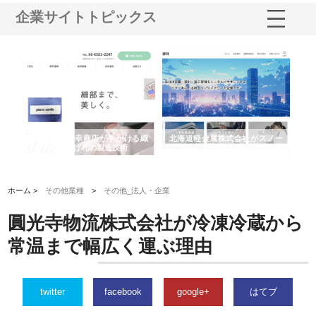
企業サイトトピックス
多摩
有限会社松幸商店が手がける織
北海道軽金属株式会社がスノー
株
工事
ネームと下げ札の製造技術
フライとテーパーブロックの専
る
用ページを新設
ス
ホーム >
その他業種
>
その他_法人・企業
圓光寺物流株式会社が冷凍冷蔵から
常温まで幅広く運ぶ理由
twitter
facebook
google+
はてブ