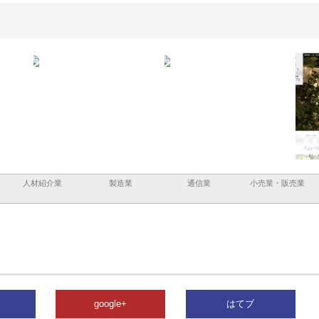
担う建
株式会社ＯＮＯｃｏｍｐａｎｙ
株式会社アセットイノベーショ
庭楽
頼性
が岡山から広域配送を実現でき
ンのワンルーム投資で始める資
と名
る理由
産形成と老後準備
間
人材紹介業
製造業
通信業
小売業・販売業
google+
はてブ