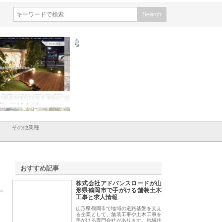
株式会社が知多半島と三河
株式会社ナツハラが建設と鋲螺
株式会社メタルエー
古屋で叶える理想の外構空
で滋賀の暮らしを支える理由
イトが提供する充実
容とは
その他業種
おすすめ記事
株式会社アドバンスロードが山
1
形県鶴岡市で手がける舗装土木
工事と求人情報
山形県鶴岡市で地域の道路基盤を支え
る企業として、舗装工事や土木工事を
手がける専門会社があります。地域住