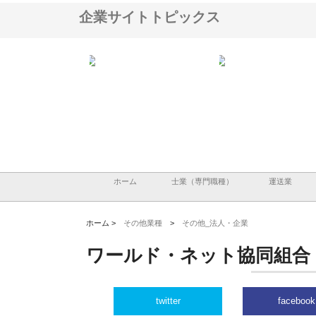
企業サイトトピックス
株式会社が印刷会社に
株式会社ハクシンが大阪で選ば
株式会社翔栄が草津市で
紙提案力と供給体制
れる公共工事の実績と強み
築基礎工事の現場力と信
ホーム
士業（専門職種）
運送業
ホーム >
その他業種
>
その他_法人・企業
ワールド・ネット協同組合
twitter
facebook