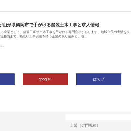
が山形県鶴岡市で手がける舗装土木工事と求人情報
える企業として、舗装工事や土木工事を手がける専門会社があります。地域住民の生活を支
環境整備まで、幅広い工事実績を持つ企業の取り組みと、地…
ews
google+
はてブ
カテゴリー
士業（専門職種）