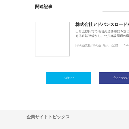
関連記事
株式会社アドバンスロード
山形県鶴岡市で地域の道路基盤を支
える道路整備から、公共施設周辺の
[その他業種][その他_法人・企業]
0vi
twitter
facebook
企業サイトトピックス