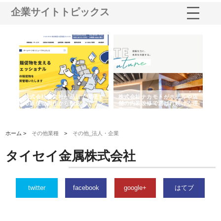
企業サイトトピックス
ノー
株式会社耕文社が品川で実現す
株式会社ナカモトがホテルや店
株
の専
る販促物製作から配送までワン
舗の内装改修で選ばれ続ける理
れ
ストップ対応
由
強
ホーム >
その他業種
>
その他_法人・企業
タイセイ金属株式会社
twitter
facebook
google+
はてブ