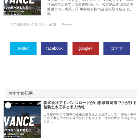
住民の生活を支える道路整備から、公共施設周辺の環境
整備まで、幅広い工事実績を持つ企業の取り組みと、
地…
[その他業種][その他_法人・企業]
0views
twitter
facebook
google+
はてブ
おすすめ記事
株式会社アドバンスロードが山形県鶴岡市で手がける
1
舗装土木工事と求人情報
山形県鶴岡市で地域の道路基盤を支える企業として、舗装工事や
土木工事を手がける専門会社があります。地域住民の生活を支え
る道…