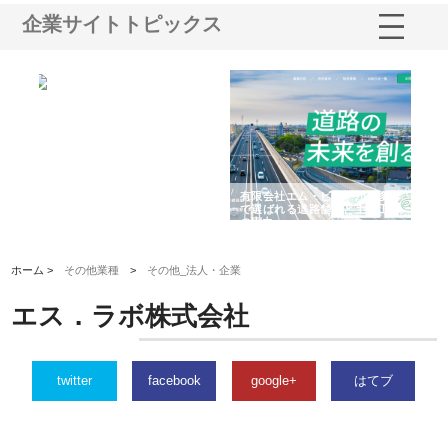
企業サイトトピックス
選ば
株式会社名神精工の最新ニュー
有限会社エム・ビルドが南多摩
有
ルの
スリリース一覧と注目トピック
で選ばれる道路舗装と土木工事
ネ
の実力
ホーム >
その他業種
>
その他_法人・企業
エス．ラボ株式会社
twitter
facebook
google+
はてブ