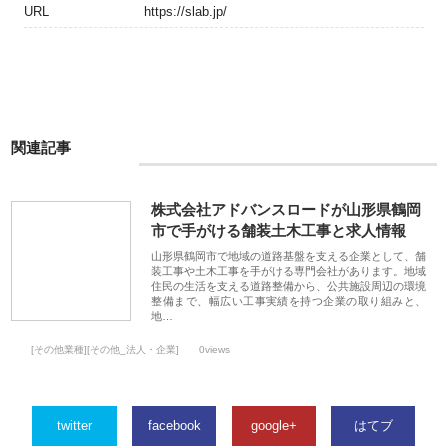
URL
https://slab.jp/
関連記事
株式会社アドバンスロードが山形県鶴岡
市で手がける舗装土木工事と求人情報
山形県鶴岡市で地域の道路基盤を支える企業として、舗
装工事や土木工事を手がける専門会社があります。地域
住民の生活を支える道路整備から、公共施設周辺の環境
整備まで、幅広い工事実績を持つ企業の取り組みと、
地…
[その他業種][その他_法人・企業]
0views
twitter
facebook
google+
はてブ