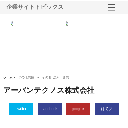
企業サイトトピックス
シー
株式会社アクアスペースが水中
株式会社地盤調査事務所が選ば
株
ム導
から陸上まで一貫施工できる理
れ続ける理由と建設コンサルの
ス
由
強み
ホーム >
その他業種
>
その他_法人・企業
アーバンテクノス株式会社
twitter
facebook
google+
はてブ