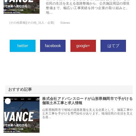
住民の生活を支える道路整備から、公共施設周辺の環境
整備まで、幅広い工事実績を持つ企業の取り組みと、
地…
[その他業種][その他_法人・企業]
0views
twitter
facebook
google+
はてブ
おすすめ記事
株式会社アドバンスロードが山形県鶴岡市で手がける
1
舗装土木工事と求人情報
山形県鶴岡市で地域の道路基盤を支える企業として、舗装工事や
土木工事を手がける専門会社があります。地域住民の生活を支え
る道…