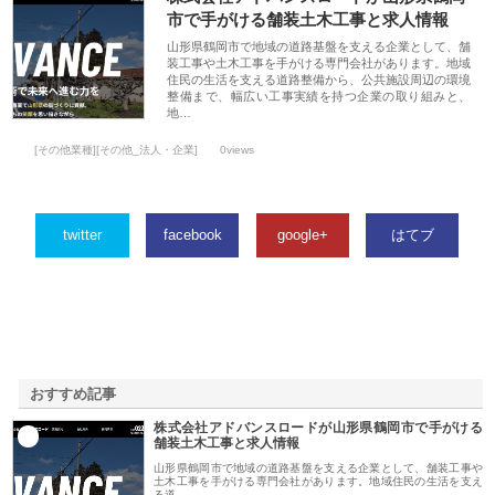
市で手がける舗装土木工事と求人情報
山形県鶴岡市で地域の道路基盤を支える企業として、舗
装工事や土木工事を手がける専門会社があります。地域
住民の生活を支える道路整備から、公共施設周辺の環境
整備まで、幅広い工事実績を持つ企業の取り組みと、
地…
[その他業種][その他_法人・企業]
0views
twitter
facebook
google+
はてブ
おすすめ記事
株式会社アドバンスロードが山形県鶴岡市で手がける
1
舗装土木工事と求人情報
山形県鶴岡市で地域の道路基盤を支える企業として、舗装工事や
土木工事を手がける専門会社があります。地域住民の生活を支え
る道…