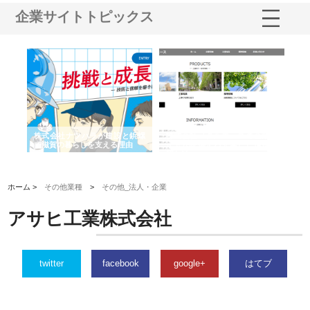
企業サイトトピックス
三河
株式会社ナツハラが建設と鋲螺
株式会社メタルエースの企業サ
株
構空
で滋賀の暮らしを支える理由
イトが提供する充実した情報内
み
容とは
ホーム >
その他業種
>
その他_法人・企業
アサヒ工業株式会社
twitter
facebook
google+
はてブ