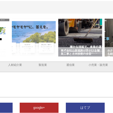
企業サ
株式会社ＣＳＡの事業内容と強
株式会社山形道路が手がける舗
ホク
情報内
みを徹底解説
装工事と土木技術の全容
る給
績と
人材紹介業
製造業
通信業
小売業・販売業
google+
はてブ