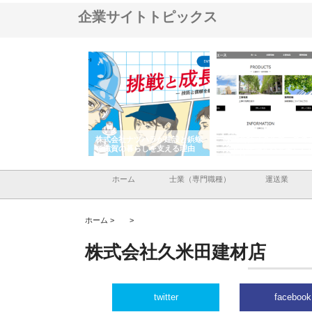
企業サイトトピックス
会社が知多半島と三河
株式会社ナツハラが建設と鋲螺
株式会社メタルエースの
で叶える理想の外構空
で滋賀の暮らしを支える理由
イトが提供する充実した
容とは
ホーム
士業（専門職種）
運送業
ホーム >
>
株式会社久米田建材店
twitter
facebook