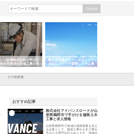
シン設備株式会社が手がけ
株式会社東京シー・エム・シー
株式会社アクアスペ
排水空調消火設備工事の実
のGISインフラ管理システム導
から陸上まで一貫施
強み
入メリット
由
その他業種
おすすめ記事
株式会社アドバンスロードが山
1
形県鶴岡市で手がける舗装土木
工事と求人情報
山形県鶴岡市で地域の道路基盤を支え
る企業として、舗装工事や土木工事を
手がける専門会社があります。地域住